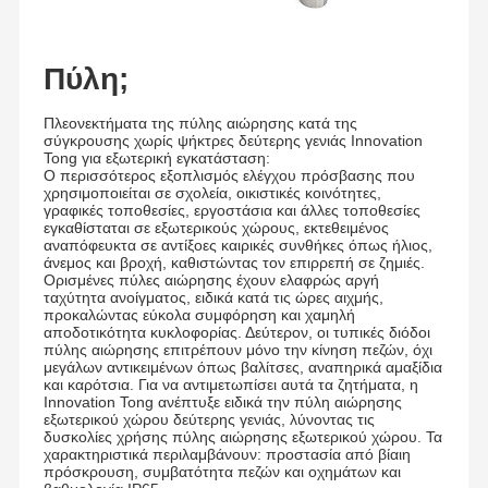
Πύλη;
Πλεονεκτήματα της πύλης αιώρησης κατά της
σύγκρουσης χωρίς ψήκτρες δεύτερης γενιάς Innovation
Tong για εξωτερική εγκατάσταση:
Ο περισσότερος εξοπλισμός ελέγχου πρόσβασης που
χρησιμοποιείται σε σχολεία, οικιστικές κοινότητες,
γραφικές τοποθεσίες, εργοστάσια και άλλες τοποθεσίες
εγκαθίσταται σε εξωτερικούς χώρους, εκτεθειμένος
αναπόφευκτα σε αντίξοες καιρικές συνθήκες όπως ήλιος,
άνεμος και βροχή, καθιστώντας τον επιρρεπή σε ζημιές.
Ορισμένες πύλες αιώρησης έχουν ελαφρώς αργή
ταχύτητα ανοίγματος, ειδικά κατά τις ώρες αιχμής,
προκαλώντας εύκολα συμφόρηση και χαμηλή
αποδοτικότητα κυκλοφορίας. Δεύτερον, οι τυπικές διόδοι
πύλης αιώρησης επιτρέπουν μόνο την κίνηση πεζών, όχι
μεγάλων αντικειμένων όπως βαλίτσες, αναπηρικά αμαξίδια
και καρότσια. Για να αντιμετωπίσει αυτά τα ζητήματα, η
Innovation Tong ανέπτυξε ειδικά την πύλη αιώρησης
εξωτερικού χώρου δεύτερης γενιάς, λύνοντας τις
δυσκολίες χρήσης πύλης αιώρησης εξωτερικού χώρου. Τα
χαρακτηριστικά περιλαμβάνουν: προστασία από βίαιη
πρόσκρουση, συμβατότητα πεζών και οχημάτων και