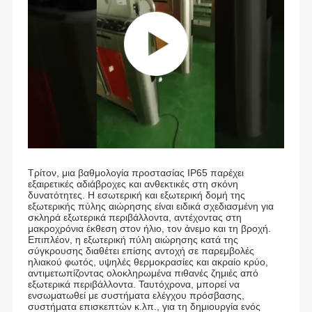
Έλεγχος
Επικοινωνήσ
Ειδήσεις
Υποθέσεις
Ποιότητας
Τε Μαζί Μας
Ζητήστε Μια
Προσφορά
Τρίτον, μια βαθμολογία προστασίας IP65 παρέχει
εξαιρετικές αδιάβροχες και ανθεκτικές στη σκόνη
δυνατότητες. Η εσωτερική και εξωτερική δομή της
Πύλη περιστροφικών πυλών τρίποδων
εξωτερικής πύλης αιώρησης είναι ειδικά σχεδιασμένη για
σκληρά εξωτερικά περιβάλλοντα, αντέχοντας στη
μακροχρόνια έκθεση στον ήλιο, τον άνεμο και τη βροχή.
Πύλη εμποδίων ταλάντευσης
Επιπλέον, η εξωτερική πύλη αιώρησης κατά της
σύγκρουσης διαθέτει επίσης αντοχή σε παρεμβολές
ηλιακού φωτός, υψηλές θερμοκρασίες και ακραίο κρύο,
Πλήρης περιστροφική πύλη ύψους
αντιμετωπίζοντας ολοκληρωμένα πιθανές ζημιές από
εξωτερικά περιβάλλοντα. Ταυτόχρονα, μπορεί να
Πύλη ταχύτητας
ενσωματωθεί με συστήματα ελέγχου πρόσβασης,
συστήματα επισκεπτών κ.λπ., για τη δημιουργία ενός