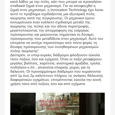
κατά λάθος με την πύλη, κάτι που μπορεί να προκαλέσει
σταδιακά ζημιά στον μηχανισμό. Για να αποφευχθεί η
ζημιά στον μηχανισμό, η Innovation Technology έχει λύσει
αυτό το πρόβλημα σχεδιάζοντας μια εξωτερική πύλη
αιώρησης κατά της σύγκρουσης. Οι μηχανικοί έχουν
ενσωματώσει έναν ευέλικτο σχεδιασμό μεταξύ της
αιώρησης της πύλης και του άξονα περιστροφής,
μεγιστοποιώντας την απορρόφηση της ενέργειας
πρόσκρουσης και μειώνοντας σημαντικά τη δύναμη
πρόσκρουσης που μεταδίδεται στον μηχανισμό. Αυτό του
επιτρέπει να αντέχει περισσότερο από πέντε φορές τη
δύναμη πρόσκρουσης των συνηθισμένων μηχανισμών
πύλης αιώρησης!
Δεύτερον, οι υπερ-ευρείες διάδρομοι φιλοξενούν εύκολα
τόσο πεζούς όσο και οχήματα. Όταν οι πεζοί μεταφέρουν
μεγάλες βαλίτσες, καρότσια, αναπηρικά αμαξίδια, τρόλεϊ,
ποδήλατα κ.λπ., απαιτείται επαρκής χώρος για τη
διέλευση. Οι προσαρμόσιμοι διάδρομοι που κυμαίνονται
από 1μ έως 2μ καλύπτουν πλήρως τις ανάγκες διέλευσης
διαφορετικών οχημάτων, επιτρέποντας εύκολα την κοινή
χρήση τόσο από πεζούς όσο και από οχήματα.
Ιδρύθηκε το 2006, η Shenzhen Chuang Xin Tong
Technology Co., Ltd. είναι μια επιχείρηση υψηλής
τεχνολογίας, που ενσωματώνει την Ε&Α, την παραγωγή,
τις πωλήσεις και την εξυπηρέτηση σε μία.Η CXT
Σπίτι
Προϊόντα
Σχετικά Με
Επισκέψεις
δεσμεύεται για τον τομέα της έξυπνης διαχείρισης ελέγχου
Εμάς
Στο
πρόσβασης πεζών, παρέχει στους πελάτες
Εργοστάσιο
επαγγελματικές και εξατομικευμένες λύσεις ελέγχου
πρόσβασης και λύσεις πύλης ασφαλείας.