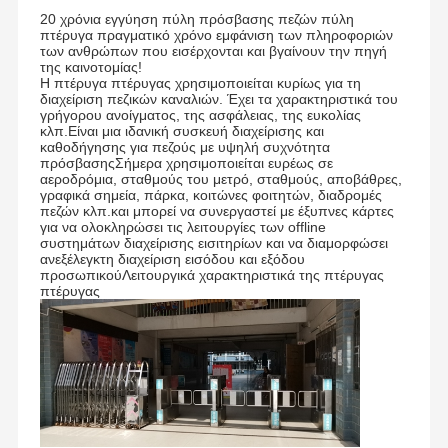
20 χρόνια εγγύηση πύλη πρόσβασης πεζών πύλη
πτέρυγα πραγματικό χρόνο εμφάνιση των πληροφοριών
των ανθρώπων που εισέρχονται και βγαίνουν την πηγή
της καινοτομίας!
Η πτέρυγα πτέρυγας χρησιμοποιείται κυρίως για τη
διαχείριση πεζικών καναλιών. Έχει τα χαρακτηριστικά του
γρήγορου ανοίγματος, της ασφάλειας, της ευκολίας
κλπ.Είναι μια ιδανική συσκευή διαχείρισης και
καθοδήγησης για πεζούς με υψηλή συχνότητα
πρόσβασηςΣήμερα χρησιμοποιείται ευρέως σε
αεροδρόμια, σταθμούς του μετρό, σταθμούς, αποβάθρες,
γραφικά σημεία, πάρκα, κοιτώνες φοιτητών, διαδρομές
πεζών κλπ.και μπορεί να συνεργαστεί με έξυπνες κάρτες
για να ολοκληρώσει τις λειτουργίες των offline
συστημάτων διαχείρισης εισιτηρίων και να διαμορφώσει
ανεξέλεγκτη διαχείριση εισόδου και εξόδου
προσωπικούΛειτουργικά χαρακτηριστικά της πτέρυγας
πτέρυγας