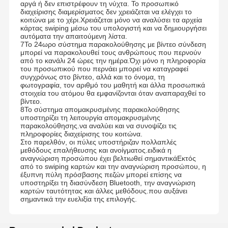
αργά ή δεν επιστρέφουν τη νύχτα. Το προσωπικό
διαχείρισης διαμερίσματος δεν χρειάζεται να ελέγχει το
κοιτώνα με το χέρι.Χρειάζεται μόνο να αναλύσει τα αρχεία
κάρτας swiping μέσω του υπολογιστή και να δημιουργήσει
αυτόματα την απαιτούμενη λίστα.
7Το 24ωρο σύστημα παρακολούθησης με βίντεο σύνδεση
μπορεί να παρακολουθεί τους ανθρώπους που περνούν
από το κανάλι 24 ώρες την ημέρα.Όχι μόνο η πληροφορία
του προσωπικού που περνάει μπορεί να καταγραφεί
συγχρόνως στο βίντεο, αλλά και το όνομα, τη
φωτογραφία, τον αριθμό του μαθητή και άλλα προσωπικά
στοιχεία του ατόμου θα εμφανίζονται όταν αναπαραχθεί το
βίντεο.
8Το σύστημα απομακρυσμένης παρακολούθησης
υποστηρίζει τη λειτουργία απομακρυσμένης
παρακολούθησης.να αναλύει και να συνοψίζει τις
πληροφορίες διαχείρισης του κοιτώνα.
Στο παρελθόν, οι πύλες υποστήριζαν πολλαπλές
μεθόδους επαλήθευσης και ανοίγματος.ειδικά η
αναγνώριση προσώπου έχει βελτιωθεί σημαντικάΕκτός
από το swiping καρτών και την αναγνώριση προσώπου, η
έξυπνη πύλη πρόσβασης πεζών μπορεί επίσης να
υποστηρίξει τη διασύνδεση Bluetooth, την αναγνώριση
καρτών ταυτότητας και άλλες μεθόδους.που αυξάνει
σημαντικά την ευελιξία της επιλογής.