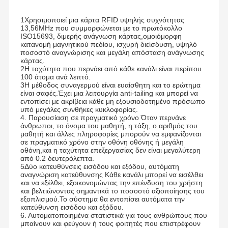
1Χρησιμοποιεί μια κάρτα RFID υψηλής συχνότητας
13,56MHz που συμμορφώνεται με το πρωτόκολλο
ISO15693, διμερής ανάγνωση κάρτας,ομοιόμορφη
κατανομή μαγνητικού πεδίου, ισχυρή διείσδυση, υψηλό
ποσοστό αναγνώρισης και μεγάλη απόσταση ανάγνωσης
κάρτας.
2Η ταχύτητα που περνάει από κάθε κανάλι είναι περίπου
100 άτομα ανά λεπτό.
3Η μέθοδος συναγερμού είναι ευαίσθητη και το ερώτημα
είναι σαφές.Έχει μια λειτουργία anti-tailing και μπορεί να
εντοπίσει με ακρίβεια κάθε μη εξουσιοδοτημένο πρόσωπο
υπό μεγάλες συνθήκες κυκλοφορίας.
4. Παρουσίαση σε πραγματικό χρόνο Όταν περνάνε
άνθρωποι, το όνομα του μαθητή, η τάξη, ο αριθμός του
μαθητή και άλλες πληροφορίες μπορούν να εμφανίζονται
σε πραγματικό χρόνο στην οθόνη οθόνης ή μεγάλη
οθόνη,και η ταχύτητα επεξεργασίας δεν είναι μεγαλύτερη
από 0.2 δευτερόλεπτα.
5Δύο κατευθύνσεις εισόδου και εξόδου, αυτόματη
αναγνώριση κατεύθυνσης Κάθε κανάλι μπορεί να εισέλθει
και να εξέλθει, εξοικονομώντας την επένδυση του χρήστη
και βελτιώνοντας σημαντικά το ποσοστό αξιοποίησης του
εξοπλισμού.Το σύστημα θα εντοπίσει αυτόματα την
κατεύθυνση εισόδου και εξόδου.
6. Αυτοματοποιημένα στατιστικά για τους ανθρώπους που
μπαίνουν και φεύγουν ή τους φοιτητές που επιστρέφουν