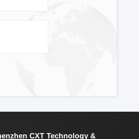
henzhen CXT Technology &