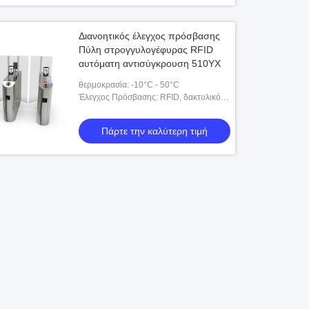
Διανοητικός έλεγχος πρόσβασης
Πύλη στρογγυλογέφυρας RFID
αυτόματη αντισύγκρουση 510YX
θερμοκρασία: -10°C - 50°C
Έλεγχος Πρόσβασης: RFID, δακτυλικό
αποτύπωμα, γραμμωτός κώδικας, ESD,
διακριτικό
Πάρτε την καλύτερη τιμή