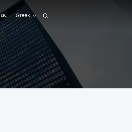
εις
Greek