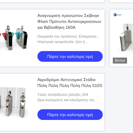
Αναγνώριση προσώπου Σκίβινγκ
Φλαπ Πρότυπο Αντισυγκρούσεων
για Βιβλιοθήκη 160A
Ονομασία του προϊόντος: Επικράτεια
διακοπής πρόσβασης,συσκευή
Ηλεκτρική τροφοδοσία: Δύο ή
γυμναστηρίου,συσκευή διακοπής
περισσότερες από τις ακόλουθες
πρόσβασης,συσκευή διακοπής πρόσβ
κατηγορίες:
Πάρτε την καλύτερη τιμή
Βίντεο
Αεροδρόμιο Αστυνομικό Στάδιο
Πύλη Πύλη Πύλη Πύλη Πύλη 510S
Υλικό: ανοξείδωτοι χάλυβες 304
Ώρα ανοίγματος και κλεισίματος της
πύλης: 0.5-2 δευτερόλεπτα ρυθμιζόμενο
Πάρτε την καλύτερη τιμή