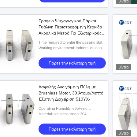
Βίντεο
Γραφείο Ψυχαγωγικού Πάρκου
Γυάλινη Περιστρεφόμενη Κερκίδα
Ακρυλικά Μετρό Για Εξωτερικούς
Χώρους 505
Time required to enter the passing state
after power-on: 3 seconds
Working environment: indoors, outdoors
(it is recommended to build a shed)
Πάρτε την καλύτερη τιμή
Βίντεο
Ασφαλής Ανοιγόμενη Πύλη με
Brushless Motor, 30 Άτομα/Λεπτό,
Έξυπνη Διαχείριση 510YX-
Operating Humidity: ≤95% no
condensation
Material: stainless steels 304
Πάρτε την καλύτερη τιμή
Βίντεο