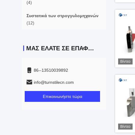
(4)
Συστατικά των στρογγυλομηχανών
(12)
ΜΑΣ ΕΛΆΤΕ ΣΕ ΕΠΑΦΉ ΜΕ
Βίντεο
86--13510039892
info@turnstilecn.com
Επικοινωνήστε τώρα
Βίντεο