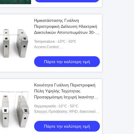
Ημικατάστασης Γυάλινη
Περιστροφική Διέλευση Ηλεκτρική
Δακτυλικών Αποτυπωμάτων 30-40
Άτομα/Λεπτό Ταχύτητα Διέλευσης
Temperature: -10℃ - 50℃
510B-
Access Control:
RFID,fingerprint,barcode,esd,token
Πάρτε την καλύτερη τιμή
Κοινότητα Γυάλινη Περιστροφική
Πύλη Υψηλής Ταχύτητας
Προσαρμόσιμη Ισχυρή Ικανότητα
Αυτοπροστασίας 510B
Θερμοκρασία: -10°C - 50°C
Έλεγχος Πρόσβασης: RFID, δακτυλικό
αποτύπωμα, γραμμωτός κώδικας, ESD,
διακριτικό
Πάρτε την καλύτερη τιμή