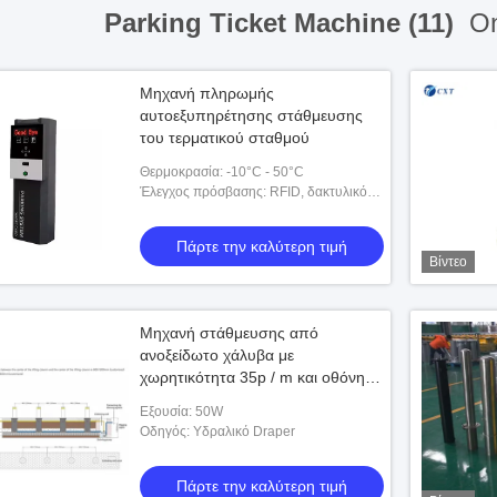
Parking Ticket Machine (11)
On
Μηχανή πληρωμής
αυτοεξυπηρέτησης στάθμευσης
του τερματικού σταθμού
Θερμοκρασία: -10°C - 50°C
Έλεγχος πρόσβασης: RFID, δακτυλικό
αποτύπωμα, γραμμωτός κώδικας, ESD,
συμβολικό
Πάρτε την καλύτερη τιμή
Βίντεο
Μηχανή στάθμευσης από
ανοξείδωτο χάλυβα με
χωρητικότητα 35p / m και οθόνη
LCD για αποτελεσματική
Εξουσία: 50W
διαχείριση στάθμευσης
Οδηγός: Υδραλικό Draper
Πάρτε την καλύτερη τιμή