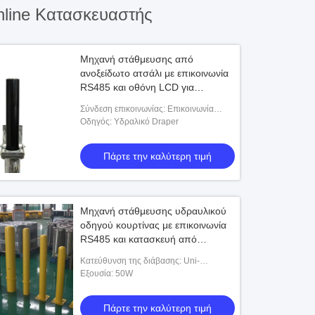
line Κατασκευαστής
Μηχανή στάθμευσης από
ανοξείδωτο ατσάλι με επικοινωνία
RS485 και οθόνη LCD για
αποτελεσματική διαχείριση
Σύνδεση επικοινωνίας: Επικοινωνία
στάθμευσης
RS485
Οδηγός: Υδραλικό Draper
Πάρτε την καλύτερη τιμή
Μηχανή στάθμευσης υδραυλικού
οδηγού κουρτίνας με επικοινωνία
RS485 και κατασκευή από
ανοξείδωτο χάλυβα
Κατεύθυνση της διάβασης: Uni-
directional/Bi-κατευθυντικός
Εξουσία: 50W
Πάρτε την καλύτερη τιμή