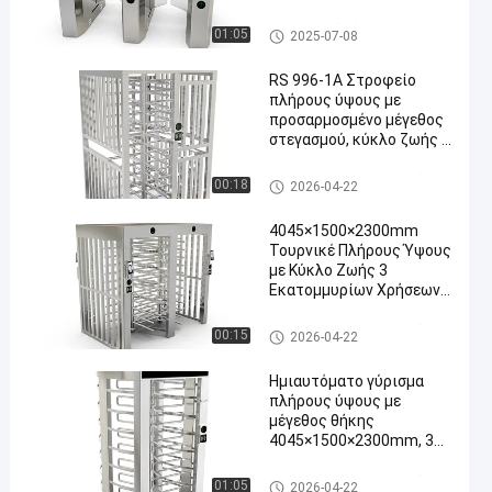
510
Γυαλιστερό γύρισμα
01:05
2025-07-08
RS 996-1A Στροφείο
πλήρους ύψους με
προσαρμοσμένο μέγεθος
στεγασμού, κύκλο ζωής 3
εκατομμυρίων και 35-40
άτομα / λεπτό για
Πλήρης περιστροφική πύλη ύ
00:18
2026-04-22
ασφαλή έλεγχο
ψους
πρόσβασης
4045×1500×2300mm
Τουρνικέ Πλήρους Ύψους
με Κύκλο Ζωής 3
Εκατομμυρίων Χρήσεων
και Ημι-Αυτόματη
Λειτουργία για Ασφαλή
Πλήρης περιστροφική πύλη ύ
00:15
2026-04-22
Έλεγχο Πρόσβασης
ψους
Ημιαυτόματο γύρισμα
πλήρους ύψους με
μέγεθος θήκης
4045×1500×2300mm, 35-
40 άτομα/λεπτο ρυθμό
περάσματος και 3
Πλήρης περιστροφική πύλη ύ
01:05
2026-04-22