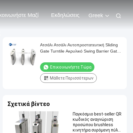
κοινωνήστε Μαζί
Εκδηλώσεις
Greek
ς
Ατσάλι Ατσάλι Αυτοπροστατευτική Sliding
Gate Turntile Ακρυλικό Swing Barrier Gate
510TY-
Επικοινωνήστε Τώρα
Μάθετε Περισσότερων
Σχετικά βίντεο
Παγκόσμιο best-seller QR
κωδικός αναγνώριση
προσώπου brushless
κινητήρα συρόμενη πύλη