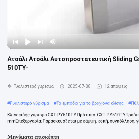
Ατσάλι Ατσάλι Αυτοπροστατευτική Sliding Ga
510TY-
Γυαλιστερό γύρισμα
2025-07-08
12 απόψεις
#
Γυαλιστερό γύρισμα
#
Τα εμπόδια για το βραχίονα κλίσης
#
Πύλ
Κλινοειδής γύρισμα CXT-PY510TY Πρότυπο: CXT-PY510TYΠροδι
mmΕπεξεργασία: Παρασκευάζεται με κάμψη, κοπή, συγκόλληση, γυα
Μηνύματα επισκέπτη